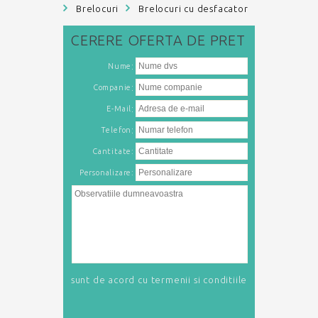
Brelocuri
Brelocuri cu desfacator
CERERE
OFERTA DE PRET
:
Nume
:
Companie
:
E-Mail
:
Telefon
Cantitate:
Personalizare:
sunt de acord cu
termenii si conditiile