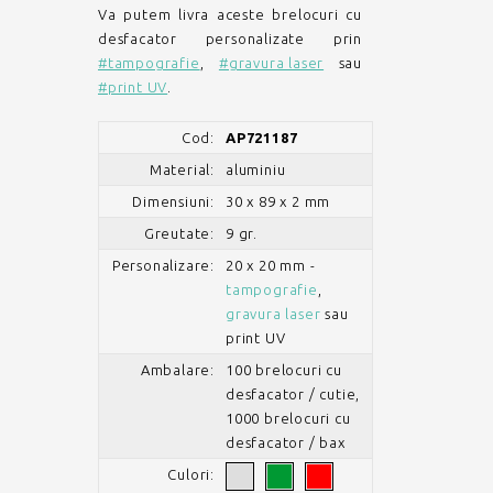
Va putem livra aceste brelocuri cu
desfacator personalizate prin
#tampografie
,
#gravura laser
sau
#print UV
.
Cod:
AP721187
Material:
aluminiu
Dimensiuni:
30 x 89 x 2 mm
Greutate:
9 gr.
Personalizare:
20 x 20 mm -
tampografie
,
gravura laser
sau
print UV
Ambalare:
100 brelocuri cu
desfacator / cutie,
1000 brelocuri cu
desfacator / bax
Culori: