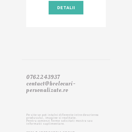
DETALII
0762243937
contact@brelocuri-
personalizate.ro
Pe site se pot intalni diferente intre descrierea
produsului, imagine si realitate.
Pentru comenzi ferme solicitati mostra sau
informatii suplimentare.