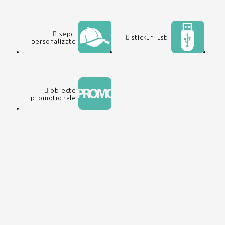
sepci
stickuri usb
personalizate
obiecte
promotionale