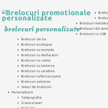
Brelo
Breloc
Brelocuri metalic
brelocuri personalizate
Brelocuri din lem
Brelocuri cu USB
Brelocuri de lux
Brelocuri ecologice
Brelocuri cu moneda
Brelocuri cu desfacator
Brelocuri cu ruleta
Brelocuri cu lanterna
Brelocuri cu carabina
Brelocuri reflectorizante
Brelocuri antistres
Seturi de brelocuri
Personalizare
Tampografie
Gravura laser