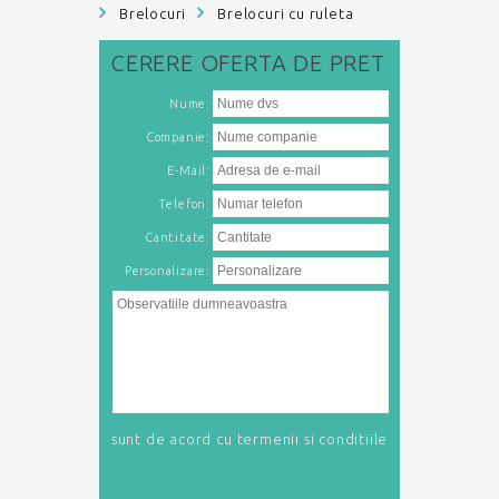
Brelocuri
Brelocuri cu ruleta
CERERE
OFERTA DE PRET
:
Nume
:
Companie
:
E-Mail
:
Telefon
Cantitate:
Personalizare:
sunt de acord cu
termenii si conditiile