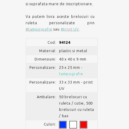
si suprafata mare de inscriptionare.
Va putem livra aceste brelocuri cu
ruleta personalizate prin
#tampografie
sau
#print UV
.
Cod:
94124
Material:
plastic si metal
Dimensiuni:
40 x 40 x 9 mm
Personalizare:
25 x 25 mm -
tampografie
Personalizare:
33 x 33 mm - print
UV
Ambalare:
50 brelocuri cu
ruleta / cutie, 500
brelocuri cu ruleta
/ bax
Culori: