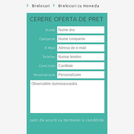
Brelocuri
Brelocuri cu moneda
CERERE
OFERTA DE PRET
:
Nume
:
Companie
:
E-Mail
:
Telefon
Cantitate:
Personalizare:
sunt de acord cu
termenii si conditiile