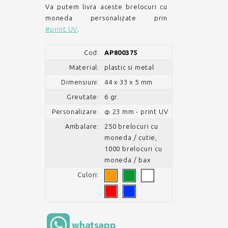
Va putem livra aceste brelocuri cu
moneda personalizate prin
#print UV
.
Cod:
AP800375
Material:
plastic si metal
Dimensiuni:
44 x 33 x 5 mm
Greutate:
6 gr.
Personalizare:
φ 23 mm - print UV
Ambalare:
250 brelocuri cu
moneda / cutie,
1000 brelocuri cu
moneda / bax
Culori: