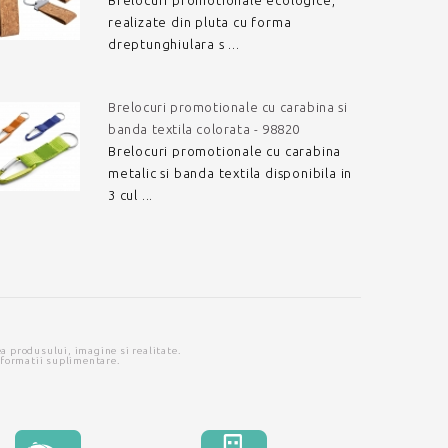
Brelocuri promotionale ecologice,
realizate din pluta cu forma
dreptunghiulara s ...
Brelocuri promotionale cu carabina si
banda textila colorata - 98820
Brelocuri promotionale cu carabina
metalic si banda textila disponibila in
3 cul ...
ea produsului, imagine si realitate.
nformatii suplimentare.