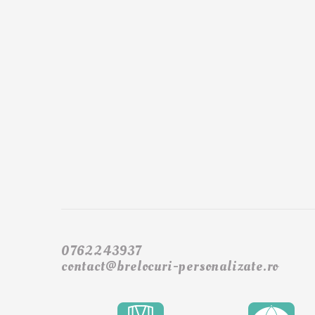
0762243937
contact@brelocuri-personalizate.ro