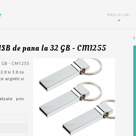
e
BRELOCURI
 USB de pana la 32 GB - CM1255
 GB - CM1255
.0 si 3.0 cu
e argintii si
lizate prin