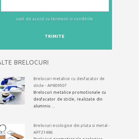
sunt de acord cu
termenii si conditiile
TRIMITE
ALTE BRELOCURI
Brelocuri metalice cu desfacator de
sticle - AP809507
Brelocuri metalice promotionale cu
desfacator de sticle, realizate din
aluminiu ...
Brelocuri ecologice din pluta si metal -
AP721486