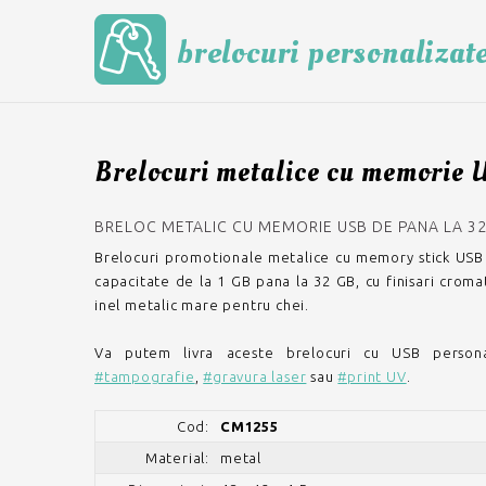
brelocuri personalizat
Brelocuri metalice cu memorie
BRELOC METALIC CU MEMORIE USB DE PANA LA 32
Brelocuri promotionale metalice cu memory stick USB 2
capacitate de la 1 GB pana la 32 GB, cu finisari cromat
inel metalic mare pentru chei.
Va putem livra aceste brelocuri cu USB persona
#tampografie
,
#gravura laser
sau
#print UV
.
Cod:
CM1255
Material:
metal