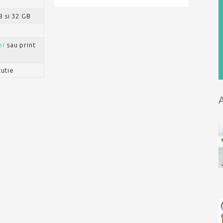
B si 32 GB
er
sau print
cutie