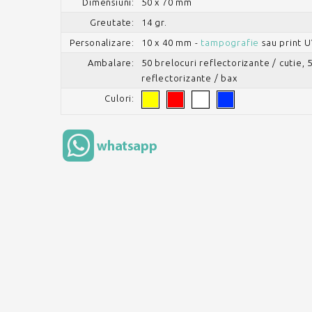
Dimensiuni:
50 x 70 mm
Greutate:
14 gr.
Personalizare:
10 x 40 mm -
tampografie
sau print 
Ambalare:
50 brelocuri reflectorizante / cutie, 
reflectorizante / bax
Culori: