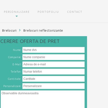
PERSONALIZARE
PORTOFOLIU
CONTACT
Brelocuri
Brelocuri reflectorizante
CERERE
OFERTA DE PRET
:
Nume
:
Companie
:
E-Mail
:
Telefon
Cantitate:
Personalizare: