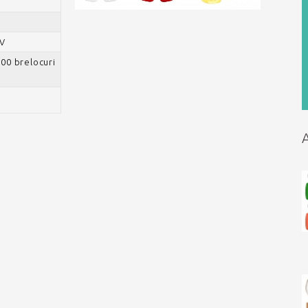
UV
500 brelocuri