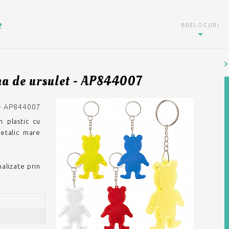
e
BRELOCURI
rma de ursulet - AP844007
- AP844007
n plastic cu
metalic mare
alizate prin