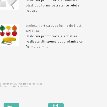
Brelocuri promotionale realizate din
plastic cu forma patrata, cu ruleta
retract ...
Brelocuri antistres cu forma de fruct -
AP741349
Brelocuri promotionale antistres
realizate din spuma poliuretanica cu
forme de m ...
ea produsului, imagine si realitate.
nformatii suplimentare.