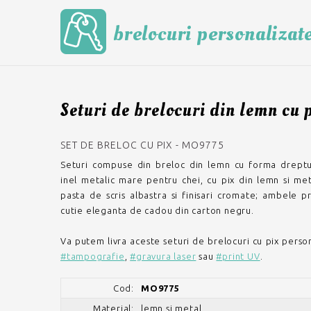
brelocuri personalizat
Seturi de brelocuri din lemn cu
SET DE BRELOC CU PIX - MO9775
Seturi compuse din breloc din lemn cu forma dreptu
inel metalic mare pentru chei, cu pix din lemn si meta
pasta de scris albastra si finisari cromate; ambele p
cutie eleganta de cadou din carton negru.
Va putem livra aceste seturi de brelocuri cu pix perso
#tampografie
,
#gravura laser
sau
#print UV
.
Cod:
MO9775
Material:
lemn si metal