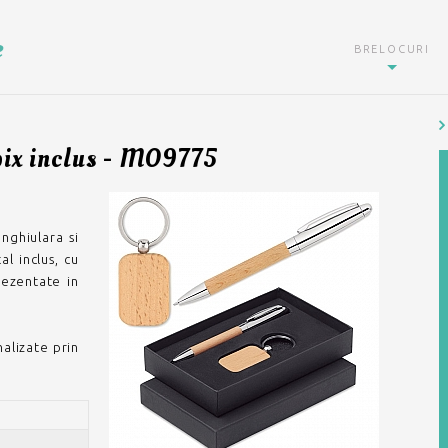
e
BRELOCURI
 pix inclus - MO9775
nghiulara si
l inclus, cu
rezentate in
nalizate prin