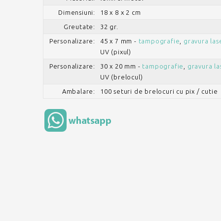
Dimensiuni:
18 x 8 x 2 cm
Greutate:
32 gr.
Personalizare:
45 x 7 mm -
tampografie
,
gravura las
UV (pixul)
Personalizare:
30 x 20 mm -
tampografie
,
gravura la
UV (brelocul)
Ambalare:
100 seturi de brelocuri cu pix / cutie