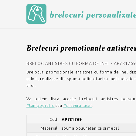
brelocuri personalizat
Brelocuri promotionale antistre
BRELOC ANTISTRES CU FORMA DE INEL - AP781769
Brelocuri promotionale antistres cu forma de inel disp
culori, realizate din spuma poliuretanica inel metalic
chei.
Va putem livra aceste brelocuri antistres persona
#tampografie
sau
#gravura laser
.
Cod:
AP781769
Material:
spuma poliuretanica si metal