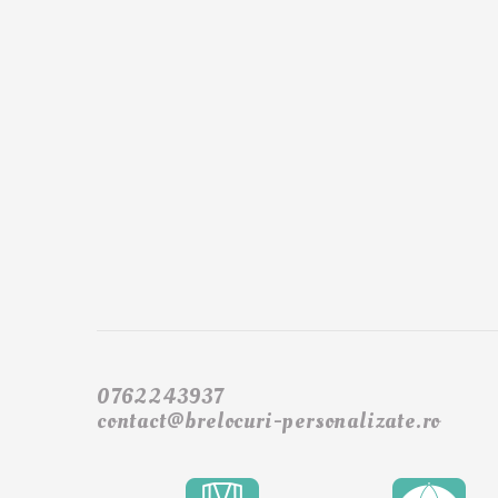
0762243937
contact@brelocuri-personalizate.ro