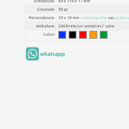
Dimensiuni:
69 x 110 x 17 mm
Greutate:
50 gr.
Personalizare:
20 x 10 mm -
tampografie
sau
gravura
Ambalare:
200 brelocuri antistres / cutie
Culori: