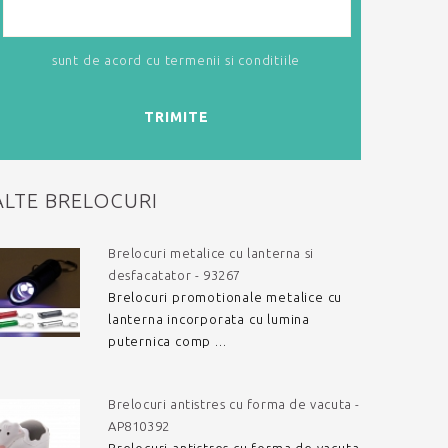
sunt de acord cu
termenii si conditiile
TRIMITE
ALTE BRELOCURI
Brelocuri metalice cu lanterna si
desfacatator - 93267
Brelocuri promotionale metalice cu
lanterna incorporata cu lumina
puternica comp ...
Brelocuri antistres cu forma de vacuta -
AP810392